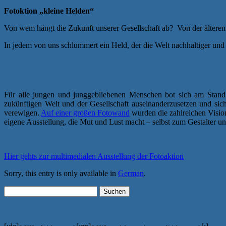
Fotoktion „kleine Helden“
Von wem hängt die Zukunft unserer Gesellschaft ab? Von der ältere
In jedem von uns schlummert ein Held, der die Welt nachhaltiger und
Für alle jungen und junggebliebenen Menschen bot sich am Stand 
zukünftigen Welt und der Gesellschaft auseinanderzusetzen und sic
verewigen.
Auf einer großen Fotowand
wurden die zahlreichen Vision
eigene Ausstellung, die Mut und Lust macht – selbst zum Gestalter u
Hier gehts zur multimedialen Ausstellung der Fotoaktion
Sorry, this entry is only available in
German
.
Suchen
nach: