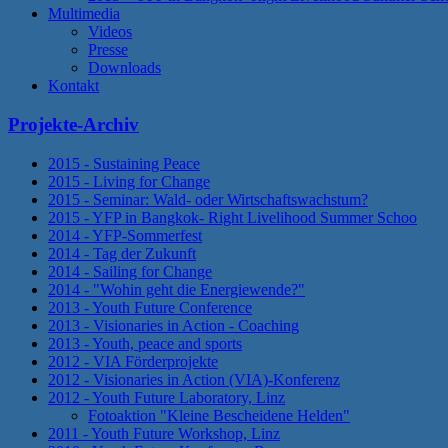
Multimedia
Videos
Presse
Downloads
Kontakt
Projekte-Archiv
2015 - Sustaining Peace
2015 - Living for Change
2015 - Seminar: Wald- oder Wirtschaftswachstum?
2015 - YFP in Bangkok- Right Livelihood Summer Schoo
2014 - YFP-Sommerfest
2014 - Tag der Zukunft
2014 - Sailing for Change
2014 - "Wohin geht die Energiewende?"
2013 - Youth Future Conference
2013 - Visionaries in Action - Coaching
2013 - Youth, peace and sports
2012 - VIA Förderprojekte
2012 - Visionaries in Action (VIA)-Konferenz
2012 - Youth Future Laboratory, Linz
Fotoaktion "Kleine Bescheidene Helden"
2011 - Youth Future Workshop, Linz