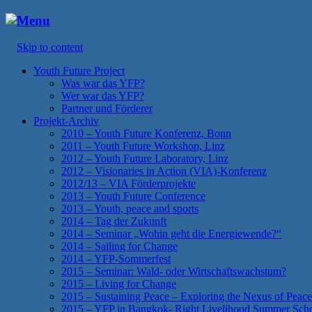
Menu
Skip to content
Youth Future Project
Was war das YFP?
Wer war das YFP?
Partner und Förderer
Projekt-Archiv
2010 – Youth Future Konferenz, Bonn
2011 – Youth Future Workshop, Linz
2012 – Youth Future Laboratory, Linz
2012 – Visionaries in Action (VIA)-Konferenz
2012/13 – VIA Förderprojekte
2013 – Youth Future Conference
2013 – Youth, peace and sports
2014 – Tag der Zukunft
2014 – Seminar „Wohin geht die Energiewende?“
2014 – Sailing for Change
2014 – YFP-Sommerfest
2015 – Seminar: Wald- oder Wirtschaftswachstum?
2015 – Living for Change
2015 – Sustaining Peace – Exploring the Nexus of Peace
2015 – YFP in Bangkok- Right Livelihood Summer Sch