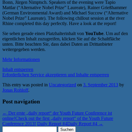
Bonn, Jürgen Nimptsch. Speakers of the evening were Tapio
Mattlar (“Alternative Nobel Prize” Laureate), Rainer Grießhammer
(German Environmental Award) and Michael Succow (“Alternative
Nobel Prize” Laureate). The following chillout session at the river
Rhine completed this day perfectly. Have a look at the report!
Sie sehen gerade einen Platzhalterinhalt von
YouTube
. Um auf den
eigentlichen Inhalt zuzugreifen, klicken Sie auf die Schaltfläche
unten. Bitte beachten Sie, dass dabei Daten an Drittanbieter
weitergegeben werden.
Mehr Informationen
Inhalt entsperren
Erforderlichen Service akzeptieren und Inhalte entsperren
This entry was posted in
Uncategorized
on
3. September 2013
by
Jonas Rohloff
.
Post navigation
←
Der erste „daily report“ der Youth Future Conference ist
online!
Check out the first „daily report“ of the Youth Future
Conference 2013!
Daily Report #4
Daily Report #4
→
Suchen