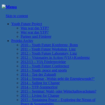
Menu
Skip to content
Youth Future Project
Was war das YFP?
Wer war das YFP?
Partner und Förderer
Projekt-Archiv
2010 – Youth Future Konferenz, Bonn
2011 – Youth Future Workshop, Linz
2012 – Youth Future Laboratory, Linz
2012 – Visionaries in Action (VIA)-Konferenz
2012/13 – VIA Förderprojekte
2013 – Youth Future Conference
2013 – Youth, peace and sports
2014 – Tag der Zukunft
2014 – Seminar „Wohin geht die Energiewende?“
2014 – Sailing for Change
2014 – YFP-Sommerfest
2015 – Seminar: Wald- oder Wirtschaftswachstum?
2015 – Living for Change
2015 – Sustaining Peace – Exploring the Nexus of
Peace & Sustainability