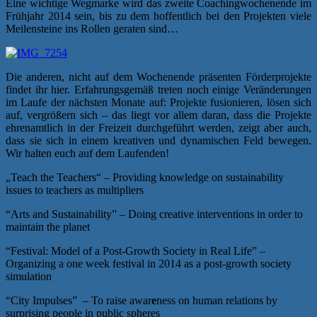
Eine wichtige Wegmarke wird das zweite Coachingwochenende im
Frühjahr 2014 sein, bis zu dem hoffentlich bei den Projekten viele
Meilensteine ins Rollen geraten sind…
Die anderen, nicht auf dem Wochenende präsenten Förderprojekte
findet ihr hier. Erfahrungsgemäß treten noch einige Veränderungen
im Laufe der nächsten Monate auf: Projekte fusionieren, lösen sich
auf, vergrößern sich – das liegt vor allem daran, dass die Projekte
ehrenamtlich in der Freizeit durchgeführt werden, zeigt aber auch,
dass sie sich in einem kreativen und dynamischen Feld bewegen.
Wir halten euch auf dem Laufenden!
„Teach the Teachers“ – Providing knowledge on sustainability
issues to teachers as multipliers
“Arts and Sustainability” – Doing creative interventions in order to
maintain the planet
“Festival: Model of a Post-Growth Society in Real Life” –
Organizing a one week festival in 2014 as a post-growth society
simulation
“City Impulses” – To raise awar
e
ness on human relations by
surprising people in public spheres