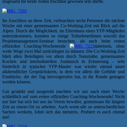
insgesamt für beide Seiten fruchtbar gewesen sein dürfte.
Im Anschluss an diese Zeit, verbrachten sechs Personen die nächste
Woche mit einer gemeinsamen Co-Working-Zeit mit Blick auf die
Alpen. Durch die Möglichkeit, im Elternhaus eines YFP-Mitgliedes
unterzukommen, konnten so einige TeilnehmerInnen sowohl das
Projektmanagement-Seminar besuchen, als auch beim ersten
offiziellen Coaching-Wochenende
dabeisein, ohne
weite Wege zwei Mal zurücklegen zu müssen. Die Co-Working-Zeit
blieb allen Beteiligten vor allem durch Naturnähe, gemeinsames
Kochen und interkulturellen Austausch in Erinnerung – sehr
förderlich in typischer YFP-Manier war wieder einmal unser
allabendlicher Gesprächskreis, in dem vor allem die Gefühle und
Eindrücke, die der Tag hervorgerufen hat, in die Runde getragen
werden können.
Gut gestärkt und ausgeruht machten wir uns nach einer Woche
schließlich auf zum ersten offiziellen Coaching-Wochenende! Nicht
nur hier hat sich bei uns im Verein bewährt, gemeinsam für längere
Zeit an einem Ort zu arbeiten. Auch wenn alle an unterschiedlichen
Sachen werkeln, lohnt sich das meistens. Probiert es auch einmal
aus!