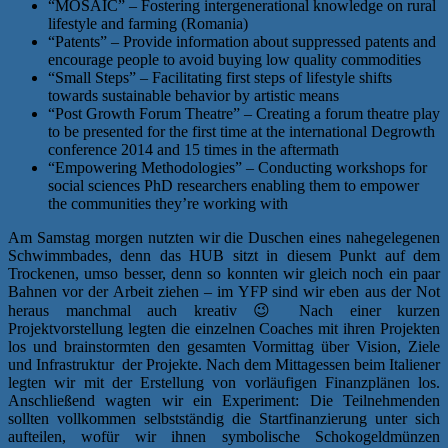
“MOSAIC” – Fostering intergenerational knowledge on rural
lifestyle and farming (Romania)
“Patents” – Provide information about suppressed patents and
encourage people to avoid buying low quality commodities
“Small Steps” – Facilitating first steps of lifestyle shifts
towards sustainable behavior by artistic means
“Post Growth Forum Theatre” – Creating a forum theatre play
to be presented for the first time at the international Degrowth
conference 2014 and 15 times in the aftermath
“Empowering Methodologies” – Conducting workshops for
social sciences PhD researchers enabling them to empower
the communities they’re working with
Am Samstag morgen nutzten wir die Duschen eines nahegelegenen
Schwimmbades, denn das HUB sitzt in diesem Punkt auf dem
Trockenen, umso besser, denn so konnten wir gleich noch ein paar
Bahnen vor der Arbeit ziehen – im YFP sind wir eben aus der Not
heraus manchmal auch kreativ 😉 Nach einer kurzen
Projektvorstellung legten die einzelnen Coaches mit ihren Projekten
los und brainstormten den gesamten Vormittag über Vision, Ziele
und Infrastruktur der Projekte. Nach dem Mittagessen beim Italiener
legten wir mit der Erstellung von vorläufigen Finanzplänen los.
Anschließend wagten wir ein Experiment: Die Teilnehmenden
sollten vollkommen selbstständig die Startfinanzierung unter sich
aufteilen, wofür wir ihnen symbolische Schokogeldmünzen