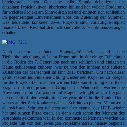
bereitgestellt hatten. Gut eine halbe Stunde debattierten die
einzelnen Projektaktiven, überlegten hin und her, welche Förderung
für welches Projekt am Sinnvollsten sei und einigten sich schließlich
im gegenseitigen Einvernehmen über die Zuteilung der Summen.
Das bedeutete konkrete: Zwei Projekte sind vorläufig komplett
finanziert, der Rest hat dennoch sinnvolle Anschubfinanzierungen
erhalten.
Nach einem schönen Sonntagsfrühstück stand eine
Tiefenökologieübung auf dem Programm, in der einige Teilnehmer
in die Rollen der 7. Generation nach uns schlüpfen und einigen im
Heute gebliebenen zuhören, wie sie von den inneren und äußeren
Zuständen der Menschheit im Jahr 2013 berichten. Um nach dieser
gefühlsbetont-individuellen Übung wieder den Kopf frei zu kriegen
für die Projektarbeit machten wir ein Blitzbrainstorming zu offenen
Fragen mit der gesamten Gruppe. In Windeseile warfen die
Anwesenden ihre Antworten auf Fragen, wie „How can I explain
the concept of biodiversity to a five year old?“ in die Runde. Dann
war es an der Zeit, konkrete nächste Schritte zu planen. Mit unseren
allernächsten Schritten richteten wir aber erstmal das HUB wieder
her und gingen Pizza essen, als dann auch schon der Moment des
Abschieds gekommen war. In den kommenden Monaten werden die
Projekte nun von den jeweiligen Projektmentoren intensiv begleitet.