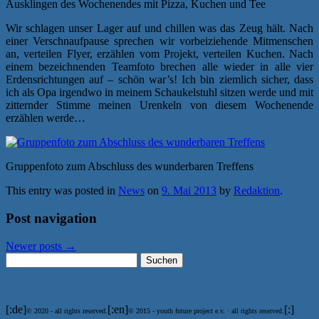
Ausklingen des Wochenendes mit Pizza, Kuchen und Tee
Wir schlagen unser Lager auf und chillen was das Zeug hält. Nach
einer Verschnaufpause sprechen wir vorbeiziehende Mitmenschen
an, verteilen Flyer, erzählen vom Projekt, verteilen Kuchen. Nach
einem bezeichnenden Teamfoto brechen alle wieder in alle vier
Erdensrichtungen auf – schön war’s! Ich bin ziemlich sicher, dass
ich als Opa irgendwo in meinem Schaukelstuhl sitzen werde und mit
zitternder Stimme meinen Urenkeln von diesem Wochenende
erzählen werde…
Gruppenfoto zum Abschluss des wunderbaren Treffens
This entry was posted in
News
on
9. Mai 2013
by
Redaktion
.
Post navigation
Newer posts
→
Suchen
nach:
[:de]
[:en]
[:]
© 2020 - all rights reserved.
© 2015 - youth future project e.v. · all rights reserved.