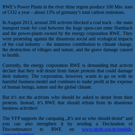
RWE’s Power Plants in the river rhine region produce 100 Mio. tons
of CO2 a year – about 13% of germany’s total carbon emissions.
In August 2013, around 200 activists blocked a coal track – the main
transport route for coal between the huge open-cast mine Hambach
and the power-plants owned by the energy corporation RWE. They
were protesting against the disastrous social and ecological impacts
of the coal industry – the immense contribution to climate change,
the destruction of villages and nature, and the grave damage caused
to health.
Currently, the energy corporation RWE is demanding that activist
declare that they will desist from future protests that could damage
their industry. The corporation, however, wants to go on with its
harmful business model and continues to make profit at the expense
of human beings, nature and the global climate.
But it’s not the activists who should be asked to desist from their
protests. Instead, it’s RWE that should refrain from its disastrous
business activities!
The YFP supports the campaing „It’s not us who should desist“ and
you can also strengthen it by sending a Declaration of
Discontinuance to RWE on
www.nicht-wir.de/english-
version/#petition
.