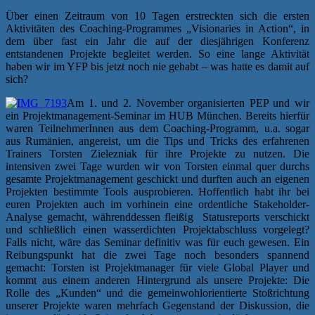
Über einen Zeitraum von 10 Tagen erstreckten sich die ersten
Aktivitäten des Coaching-Programmes „Visionaries in Action“, in
dem über fast ein Jahr die auf der diesjährigen Konferenz
entstandenen Projekte begleitet werden. So eine lange Aktivität
haben wir im YFP bis jetzt noch nie gehabt – was hatte es damit auf
sich?
Am 1. und 2. November organisierten PEP und wir
ein Projektmanagement-Seminar im HUB München. Bereits hierfür
waren TeilnehmerInnen aus dem Coaching-Programm, u.a. sogar
aus Rumänien, angereist, um die Tips und Tricks des erfahrenen
Trainers Torsten Zielezniak für ihre Projekte zu nutzen. Die
intensiven zwei Tage wurden wir von Torsten einmal quer durchs
gesamte Projektmanagement geschickt und durften auch an eigenen
Projekten bestimmte Tools ausprobieren. Hoffentlich habt ihr bei
euren Projekten auch im vorhinein eine ordentliche Stakeholder-
Analyse gemacht, währenddessen fleißig Statusreports verschickt
und schließlich einen wasserdichten Projektabschluss vorgelegt?
Falls nicht, wäre das Seminar definitiv was für euch gewesen. Ein
Reibungspunkt hat die zwei Tage noch besonders spannend
gemacht: Torsten ist Projektmanager für viele Global Player und
kommt aus einem anderen Hintergrund als unsere Projekte: Die
Rolle des „Kunden“ und die gemeinwohlorientierte Stoßrichtung
unserer Projekte waren mehrfach Gegenstand der Diskussion, die