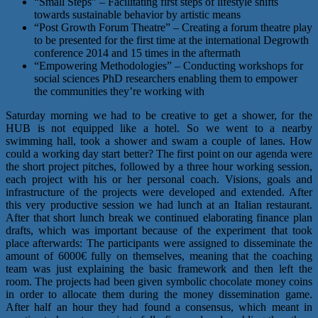
“Small Steps” – Facilitating first steps of lifestyle shifts
towards sustainable behavior by artistic means
“Post Growth Forum Theatre” – Creating a forum theatre play
to be presented for the first time at the international Degrowth
conference 2014 and 15 times in the aftermath
“Empowering Methodologies” – Conducting workshops for
social sciences PhD researchers enabling them to empower
the communities they’re working with
Saturday morning we had to be creative to get a shower, for the
HUB is not equipped like a hotel. So we went to a nearby
swimming hall, took a shower and swam a couple of lanes. How
could a working day start better? The first point on our agenda were
the short project pitches, followed by a three hour working session,
each project with his or her personal coach. Visions, goals and
infrastructure of the projects were developed and extended. After
this very productive session we had lunch at an Italian restaurant.
After that short lunch break we continued elaborating finance plan
drafts, which was important because of the experiment that took
place afterwards: The participants were assigned to disseminate the
amount of 6000€ fully on themselves, meaning that the coaching
team was just explaining the basic framework and then left the
room. The projects had been given symbolic chocolate money coins
in order to allocate them during the money dissemination game.
After half an hour they had found a consensus, which meant in