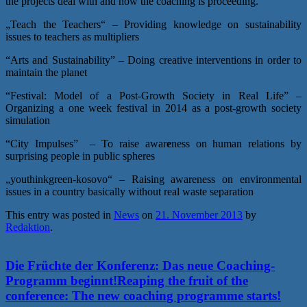
the projects deal with and how the coaching is proceeding.
„Teach the Teachers“ – Providing knowledge on sustainability
issues to teachers as multipliers
“Arts and Sustainability” – Doing creative interventions in order to
maintain the planet
“Festival: Model of a Post-Growth Society in Real Life” –
Organizing a one week festival in 2014 as a post-growth society
simulation
“City Impulses” – To raise awar
e
ness on human relations by
surprising people in public spheres
„youthinkgreen-kosovo“ – Raising awareness on environmental
issues in a country basically without real waste separation
This entry was posted in
News
on
21. November 2013
by
Redaktion
.
Die Früchte der Konferenz: Das neue Coaching-
Programm beginnt!
Reaping the fruit of the
conference: The new coaching programme starts!