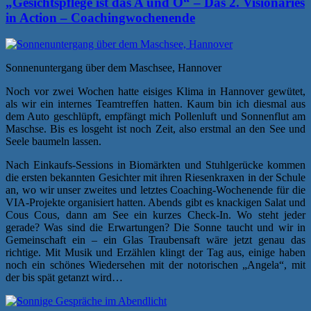
„Gesichtspflege ist das A und O“ – Das 2. Visionaries
in Action – Coachingwochenende
Sonnenuntergang über dem Maschsee, Hannover
Noch vor zwei Wochen hatte eisiges Klima in Hannover gewütet,
als wir ein internes Teamtreffen hatten. Kaum bin ich diesmal aus
dem Auto geschlüpft, empfängt mich Pollenluft und Sonnenflut am
Maschse. Bis es losgeht ist noch Zeit, also erstmal an den See und
Seele baumeln lassen.
Nach Einkaufs-Sessions in Biomärkten und Stuhlgerücke kommen
die ersten bekannten Gesichter mit ihren Riesenkraxen in der Schule
an, wo wir unser zweites und letztes Coaching-Wochenende für die
VIA-Projekte organisiert hatten. Abends gibt es knackigen Salat und
Cous Cous, dann am See ein kurzes Check-In. Wo steht jeder
gerade? Was sind die Erwartungen? Die Sonne taucht und wir in
Gemeinschaft ein – ein Glas Traubensaft wäre jetzt genau das
richtige. Mit Musik und Erzählen klingt der Tag aus, einige haben
noch ein schönes Wiedersehen mit der notorischen „Angela“, mit
der bis spät getanzt wird…