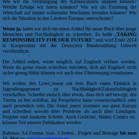
Wie wir die Verdrängung des Klimawandels stoppen können?
Welche Erfolge wir feiern könnten? Wie wir die Fixierung der
Wirtschaft auf immer währendes Wachstum beenden können? Wie
sich die Situation in den Ländern Europas unterscheidet?
Wenn ja,
laden wir dich ein einen Artikel für unser Buch über junge
Menschen und Nachhaltigkeit zu schreiben. Es heißt „
TAKING
RESPONSIBILITY FOR OUR FUTURE
“ und wird Ende 2014
in Kooperation mit der Deutschen Bundesstiftung Umwelt
veröffentlicht.
Die Artikel sollen, wenn möglich, auf Englisch verfasst werden.
Wenn du gerne etwas schreiben möchtest, dich auf Englisch nicht
sicher genug fühlst können wir auch eine Übersetzung veranlassen.
Wir wollen den Leser_innen mit dem Buch einen Einblick in
Jugendengagement zu Nachhaltigkeit/Zukunftsfähigkeit
verschaffen. Schreibe einfach über etwas, dass dich tief bewegt, das
Thema ist frei wählbar, die Perspektive kann wissenschaftlich oder
auch persönlich sein. Die Autor_innen kommen aus ganz Europa
und schreiben sowohl über Probleme als auch über Lösungen,
Projekte und konkrete Schritte. Auch Gedichte, Bilder, Comics etc.
können Teil unserer Publikation werden.
Rahmen: A4 Format, max. 3 Seiten. Fragen und Beiträge
bis zum
15. Mai
an:
print@youthfuture.de