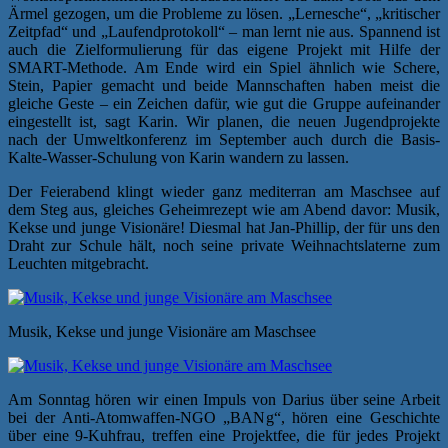
Ärmel gezogen, um die Probleme zu lösen. „Lernesche“, „kritischer
Zeitpfad“ und „Laufendprotokoll“ – man lernt nie aus. Spannend ist
auch die Zielformulierung für das eigene Projekt mit Hilfe der
SMART-Methode. Am Ende wird ein Spiel ähnlich wie Schere,
Stein, Papier gemacht und beide Mannschaften haben meist die
gleiche Geste – ein Zeichen dafür, wie gut die Gruppe aufeinander
eingestellt ist, sagt Karin. Wir planen, die neuen Jugendprojekte
nach der Umweltkonferenz im September auch durch die Basis-
Kalte-Wasser-Schulung von Karin wandern zu lassen.
Der Feierabend klingt wieder ganz mediterran am Maschsee auf
dem Steg aus, gleiches Geheimrezept wie am Abend davor: Musik,
Kekse und junge Visionäre! Diesmal hat Jan-Phillip, der für uns den
Draht zur Schule hält, noch seine private Weihnachtslaterne zum
Leuchten mitgebracht.
Musik, Kekse und junge Visionäre am Maschsee
Am Sonntag hören wir einen Impuls von Darius über seine Arbeit
bei der Anti-Atomwaffen-NGO „BANg“, hören eine Geschichte
über eine 9-Kuhfrau, treffen eine Projektfee, die für jedes Projekt