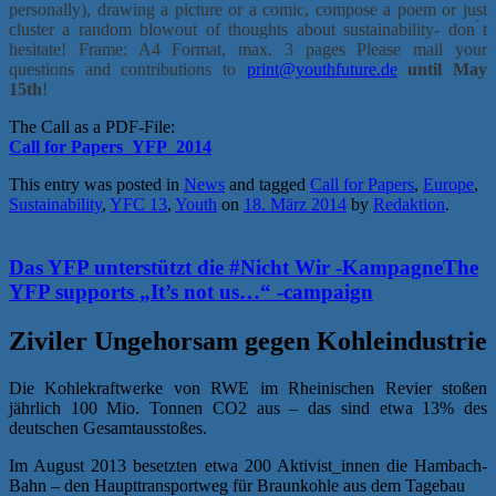
personally), drawing a picture or a comic, compose a poem or just
cluster a random blowout of thoughts about sustainability- don ́t
hesitate!
Frame: A4 Format, max. 3 pages
Please mail your
questions and contributions to
print@youthfuture.de
until May
15th
!
The Call as a PDF-File:
Call for Papers_YFP_2014
This entry was posted in
News
and tagged
Call for Papers
,
Europe
,
Sustainability
,
YFC 13
,
Youth
on
18. März 2014
by
Redaktion
.
Das YFP unterstützt die #Nicht Wir -Kampagne
The
YFP supports „It’s not us…“ -campaign
Ziviler Ungehorsam gegen Kohleindustrie
Die Kohlekraftwerke von RWE im Rheinischen Revier stoßen
jährlich 100 Mio. Tonnen CO2 aus – das sind etwa 13% des
deutschen Gesamtausstoßes.
Im August 2013 besetzten etwa 200 Aktivist_innen die Hambach-
Bahn – den Haupttransportweg für Braunkohle aus dem Tagebau