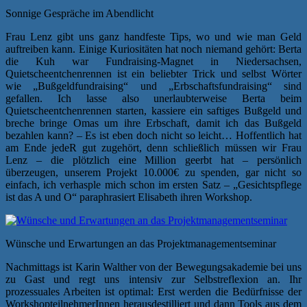
Sonnige Gespräche im Abendlicht
Frau Lenz gibt uns ganz handfeste Tips, wo und wie man Geld
auftreiben kann. Einige Kuriositäten hat noch niemand gehört: Berta
die Kuh war Fundraising-Magnet in Niedersachsen,
Quietscheentchenrennen ist ein beliebter Trick und selbst Wörter
wie „Bußgeldfundraising“ und „Erbschaftsfundraising“ sind
gefallen. Ich lasse also unerlaubterweise Berta beim
Quietscheentchenrennen starten, kassiere ein saftiges Bußgeld und
breche bringe Omas um ihre Erbschaft, damit ich das Bußgeld
bezahlen kann? – Es ist eben doch nicht so leicht… Hoffentlich hat
am Ende jedeR gut zugehört, denn schließlich müssen wir Frau
Lenz – die plötzlich eine Million geerbt hat – persönlich
überzeugen, unserem Projekt 10.000€ zu spenden, gar nicht so
einfach, ich verhasple mich schon im ersten Satz – „Gesichtspflege
ist das A und O“ paraphrasiert Elisabeth ihren Workshop.
Wünsche und Erwartungen an das Projektmanagementseminar
Nachmittags ist Karin Walther von der Bewegungsakademie bei uns
zu Gast und regt uns intensiv zur Selbstreflexion an. Ihr
prozessuales Arbeiten ist optimal: Erst werden die Bedürfnisse der
WorkshopteilnehmerInnen herausdestilliert und dann Tools aus dem