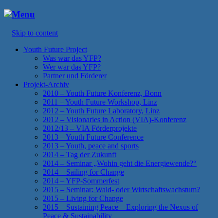
Menu
Skip to content
Youth Future Project
Was war das YFP?
Wer war das YFP?
Partner und Förderer
Projekt-Archiv
2010 – Youth Future Konferenz, Bonn
2011 – Youth Future Workshop, Linz
2012 – Youth Future Laboratory, Linz
2012 – Visionaries in Action (VIA)-Konferenz
2012/13 – VIA Förderprojekte
2013 – Youth Future Conference
2013 – Youth, peace and sports
2014 – Tag der Zukunft
2014 – Seminar „Wohin geht die Energiewende?“
2014 – Sailing for Change
2014 – YFP-Sommerfest
2015 – Seminar: Wald- oder Wirtschaftswachstum?
2015 – Living for Change
2015 – Sustaining Peace – Exploring the Nexus of
Peace & Sustainability