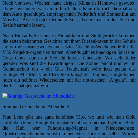
Noch vor zwei Wochen hatte eisiges Klima in Hannover gewütet,
als wir ein internes Teamtreffen hatten. Kaum bin ich diesmal aus
dem Auto geschlüpft, empfängt mich Pollenluft und Sonnenflut am
Maschse. Bis es losgeht ist noch Zeit, also erstmal an den See und
Seele baumeln lassen.
Nach Einkaufs-Sessions in Biomärkten und Stuhlgerücke kommen
die ersten bekannten Gesichter mit ihren Riesenkraxen in der Schule
an, wo wir unser zweites und letztes Coaching-Wochenende für die
VIA-Projekte organisiert hatten. Abends gibt es knackigen Salat und
Cous Cous, dann am See ein kurzes Check-In. Wo steht jeder
gerade? Was sind die Erwartungen? Die Sonne taucht und wir in
Gemeinschaft ein – ein Glas Traubensaft wäre jetzt genau das
richtige. Mit Musik und Erzählen klingt der Tag aus, einige haben
noch ein schönes Wiedersehen mit der notorischen „Angela“, mit
der bis spät getanzt wird…
Sonnige Gespräche im Abendlicht
Frau Lenz gibt uns ganz handfeste Tips, wo und wie man Geld
auftreiben kann. Einige Kuriositäten hat noch niemand gehört: Berta
die Kuh war Fundraising-Magnet in Niedersachsen,
Quietscheentchenrennen ist ein beliebter Trick und selbst Wörter