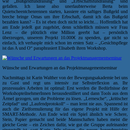
wie „Bußgeldfundraising“ und „Erbschaftsfundraising“ sind
gefallen. Ich lasse also unerlaubterweise Berta beim
Quietscheentchenrennen starten, kassiere ein saftiges Bußgeld und
breche bringe Omas um ihre Erbschaft, damit ich das Bußgeld
bezahlen kann? – Es ist eben doch nicht so leicht… Hoffentlich hat
am Ende jedeR gut zugehört, denn schließlich müssen wir Frau
Lenz – die plötzlich eine Million geerbt hat – persönlich
überzeugen, unserem Projekt 10.000€ zu spenden, gar nicht so
einfach, ich verhasple mich schon im ersten Satz – „Gesichtspflege
ist das A und O“ paraphrasiert Elisabeth ihren Workshop.
Wünsche und Erwartungen an das Projektmanagementseminar
Nachmittags ist Karin Walther von der Bewegungsakademie bei uns
zu Gast und regt uns intensiv zur Selbstreflexion an. Ihr
prozessuales Arbeiten ist optimal: Erst werden die Bedürfnisse der
WorkshopteilnehmerInnen herausdestilliert und dann Tools aus dem
Ärmel gezogen, um die Probleme zu lösen. „Lernesche“, „kritischer
Zeitpfad“ und „Laufendprotokoll“ – man lernt nie aus. Spannend ist
auch die Zielformulierung für das eigene Projekt mit Hilfe der
SMART-Methode. Am Ende wird ein Spiel ähnlich wie Schere,
Stein, Papier gemacht und beide Mannschaften haben meist die
gleiche Geste – ein Zeichen dafür, wie gut die Gruppe aufeinander
eingestellt ist, sagt Karin. Wir planen, die neuen Jugendprojekte