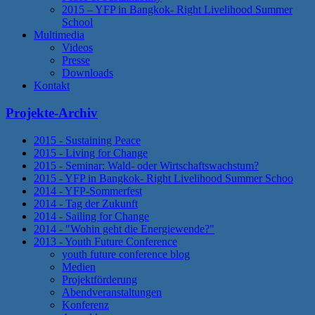
2015 – YFP in Bangkok- Right Livelihood Summer
School
Multimedia
Videos
Presse
Downloads
Kontakt
Projekte-Archiv
2015 - Sustaining Peace
2015 - Living for Change
2015 - Seminar: Wald- oder Wirtschaftswachstum?
2015 - YFP in Bangkok- Right Livelihood Summer Schoo
2014 - YFP-Sommerfest
2014 - Tag der Zukunft
2014 - Sailing for Change
2014 - "Wohin geht die Energiewende?"
2013 - Youth Future Conference
youth future conference blog
Medien
Projektförderung
Abendveranstaltungen
Konferenz