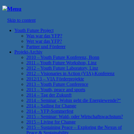
Menu
Skip to content
Youth Future Project
Was war das YFP?
Wer war das YFP?
Partner und Förderer
Projekt-Archiv
2010 – Youth Future Konferenz, Bonn
2011 – Youth Future Workshop, Linz
2012 – Youth Future Laboratory, Linz
2012 – Visionaries in Action (VIA)-Konferenz
2012/13 – VIA Förderprojekte
2013 – Youth Future Conference
2013 – Youth, peace and sports
2014 – Tag der Zukunft
2014 – Seminar „Wohin geht die Energiewende?“
2014 – Sailing for Change
2014 – YFP-Sommerfest
2015 – Seminar: Wald- oder Wirtschaftswachstum?
2015 – Living for Change
2015 – Sustaining Peace – Exploring the Nexus of
Peace & Sustainability