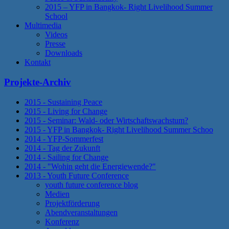
2015 – YFP in Bangkok- Right Livelihood Summer
School
Multimedia
Videos
Presse
Downloads
Kontakt
Projekte-Archiv
2015 - Sustaining Peace
2015 - Living for Change
2015 - Seminar: Wald- oder Wirtschaftswachstum?
2015 - YFP in Bangkok- Right Livelihood Summer Schoo
2014 - YFP-Sommerfest
2014 - Tag der Zukunft
2014 - Sailing for Change
2014 - "Wohin geht die Energiewende?"
2013 - Youth Future Conference
youth future conference blog
Medien
Projektförderung
Abendveranstaltungen
Konferenz