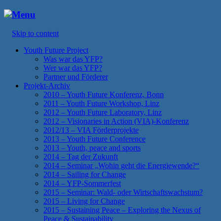
Menu
Skip to content
Youth Future Project
Was war das YFP?
Wer war das YFP?
Partner und Förderer
Projekt-Archiv
2010 – Youth Future Konferenz, Bonn
2011 – Youth Future Workshop, Linz
2012 – Youth Future Laboratory, Linz
2012 – Visionaries in Action (VIA)-Konferenz
2012/13 – VIA Förderprojekte
2013 – Youth Future Conference
2013 – Youth, peace and sports
2014 – Tag der Zukunft
2014 – Seminar „Wohin geht die Energiewende?“
2014 – Sailing for Change
2014 – YFP-Sommerfest
2015 – Seminar: Wald- oder Wirtschaftswachstum?
2015 – Living for Change
2015 – Sustaining Peace – Exploring the Nexus of
Peace & Sustainability