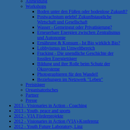
Anmeldung
Workshops
Boden unter den Füßen oder bodenlose Zukunft?
Postwachstum gelebt! Zukunftstaugliche
Wirtschaft und Gesellschaft
Wasser - Gemeingut oder Privatisierung?
Erneuerbare Energien zwischen Zentralismus
und Autonomie
Ernährung & Konsum - Ist Bio wirklich Bio?
Lobbyismus im Umweltbereich
Fracking - Die unendliche Geschichte der
fossilen Energieträger
Bildung und ihre Rolle beim Schutz der
Ökosysteme
Photographieren für den Wandel!
Beziehungen im Netzwerk "Leben"
Preisträger
Organisatorisches
Partner
Presse
2013 - Visionaries in Action - Coaching
2013 - Youth, peace and sports
2012 - VIA Förderprojekte
2012 - Visionaries in Action (VIA)-Konferenz
2012 - Youth Future Laboratory, Linz